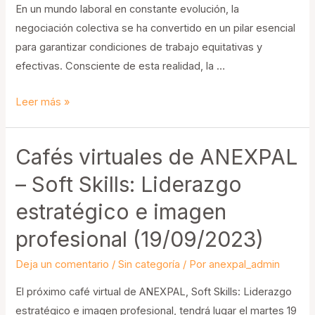
En un mundo laboral en constante evolución, la
negociación colectiva se ha convertido en un pilar esencial
para garantizar condiciones de trabajo equitativas y
efectivas. Consciente de esta realidad, la …
Jornada
Leer más »
sobre
la
Cafés virtuales de ANEXPAL
Negociación
Colectiva
– Soft Skills: Liderazgo
en
estratégico e imagen
las
profesional (19/09/2023)
Entidades
Locales
Deja un comentario
/
Sin categoría
/ Por
anexpal_admin
El próximo café virtual de ANEXPAL, Soft Skills: Liderazgo
estratégico e imagen profesional, tendrá lugar el martes 19