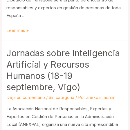
Diputació de Tarragona será el punto de encuentro de
responsables y expertos en gestión de personas de toda
España …
Jornadas
Leer más »
Profesionales
sobre
Jornadas sobre Inteligencia
el
Relevo
Artificial y Recursos
Generacional
Humanos (18-19
en
septiembre, Vigo)
las
Administraciones
Deja un comentario
/
Sin categoría
/ Por
anexpal_admin
Públicas:
un
La Asociación Nacional de Responsables, Expertas y
reto
Expertos en Gestión de Personas en la Administración
ineludible
Local (ANEXPAL) organiza una nueva cita imprescindible