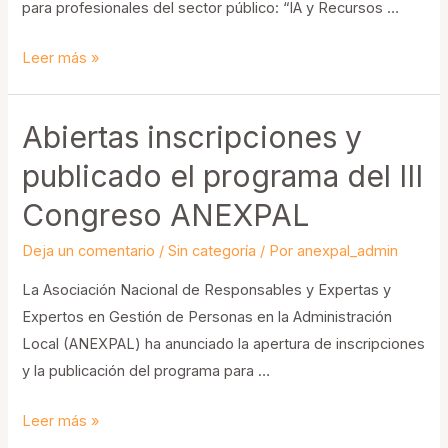
para profesionales del sector público: “IA y Recursos …
Jornadas
Leer más »
sobre
Inteligencia
Abiertas inscripciones y
Artificial
y
publicado el programa del III
Recursos
Congreso ANEXPAL
Humanos
(18-
Deja un comentario
/
Sin categoría
/ Por
anexpal_admin
19
La Asociación Nacional de Responsables y Expertas y
septiembre,
Expertos en Gestión de Personas en la Administración
Vigo)
Local (ANEXPAL) ha anunciado la apertura de inscripciones
y la publicación del programa para …
Abiertas
Leer más »
inscripciones