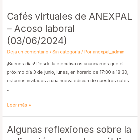
y
Cafés virtuales de ANEXPAL
publicado
el
– Acoso laboral
programa
(03/06/2024)
del
III
Deja un comentario
/
Sin categoría
/ Por
anexpal_admin
Congreso
¡Buenos días! Desde la ejecutiva os anunciamos que el
ANEXPAL
próximo día 3 de junio, lunes, en horario de 17:00 a 18:30,
estamos invitados a una nueva edición de nuestros cafés
…
Cafés
Leer más »
virtuales
de
Algunas reflexiones sobre la
ANEXPAL
–