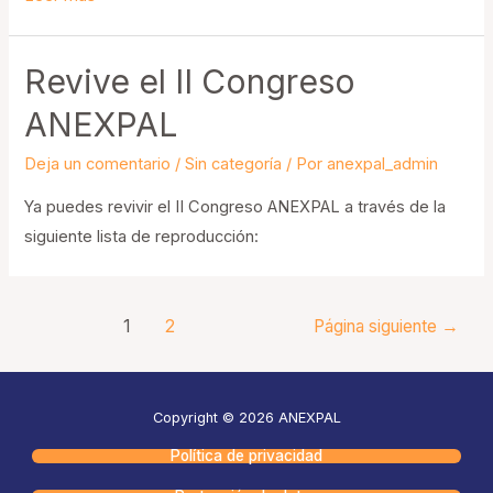
del
contenido
Revive el II Congreso
del
real
ANEXPAL
decreto
Deja un comentario
/
Sin categoría
/ Por
anexpal_admin
ley
5/2023,
Ya puedes revivir el II Congreso ANEXPAL a través de la
de
siguiente lista de reproducción:
28
de
junio,
Paginación
1
2
Página siguiente
→
con
de
relevancia
entradas
para
Copyright © 2026 ANEXPAL
el
Política de privacidad
empleo