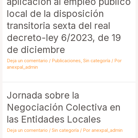
aplicación al empleo público
Acoso
local de la disposición
laboral
transitoria sexta del real
(03/06/2024)
decreto-ley 6/2023, de 19
de diciembre
Deja un comentario
/
Publicaciones
,
Sin categoría
/ Por
anexpal_admin
Jornada sobre la
Negociación Colectiva en
las Entidades Locales
Deja un comentario
/
Sin categoría
/ Por
anexpal_admin