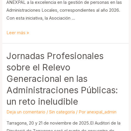
ANEXPAL a la excelencia en la gestión de personas en las
Administraciones Locales, correspondientes al año 2026.
Con esta iniciativa, la Asociación …
Abierto
Leer más »
el
plazo
Jornadas Profesionales
para
la
sobre el Relevo
presentación
Generacional en las
de
Administraciones Públicas:
candidaturas
a
un reto ineludible
los
Premios
Deja un comentario
/
Sin categoría
/ Por
anexpal_admin
ANEXPAL
Tarragona, 20 y 21 de noviembre de 2025.El Auditori de la
2026